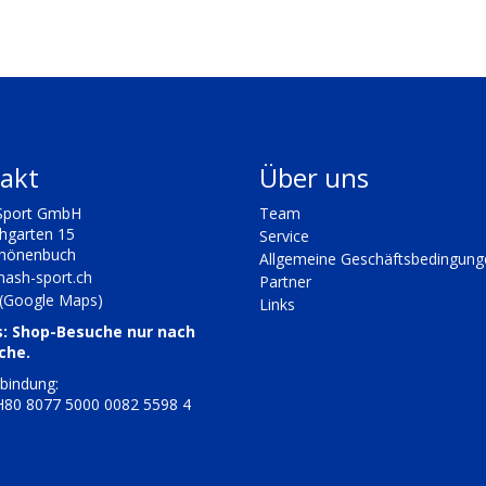
akt
Über uns
Sport GmbH
Team
chgarten 15
Service
chönenbuch
Allgemeine Geschäftsbedingung
ash-sport.ch
Partner
 (Google Maps)
Links
s: Shop-Besuche nur nach
che.
bindung:
80 8077 5000 0082 5598 4