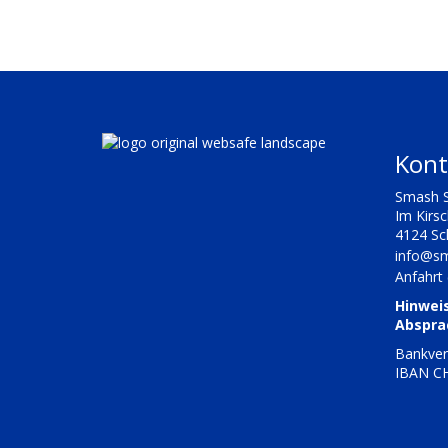
Kont
Smash 
Im Kirs
4124 S
info@sm
Anfahrt
Hinwei
Abspra
Bankver
IBAN CH