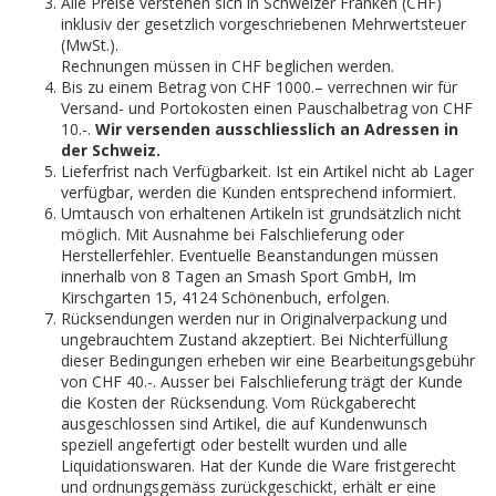
Alle Preise verstehen sich in Schweizer Franken (CHF)
inklusiv der gesetzlich vorgeschriebenen Mehrwertsteuer
(MwSt.).
Rechnungen müssen in CHF beglichen werden.
Bis zu einem Betrag von CHF 1000.– verrechnen wir für
Versand- und Portokosten einen Pauschalbetrag von CHF
10.-.
Wir versenden ausschliesslich an Adressen in
der Schweiz.
Lieferfrist nach Verfügbarkeit. Ist ein Artikel nicht ab Lager
verfügbar, werden die Kunden entsprechend informiert.
Umtausch von erhaltenen Artikeln ist grundsätzlich nicht
möglich. Mit Ausnahme bei Falschlieferung oder
Herstellerfehler. Eventuelle Beanstandungen müssen
innerhalb von 8 Tagen an Smash Sport GmbH, Im
Kirschgarten 15, 4124 Schönenbuch, erfolgen.
Rücksendungen werden nur in Originalverpackung und
ungebrauchtem Zustand akzeptiert. Bei Nichterfüllung
dieser Bedingungen erheben wir eine Bearbeitungsgebühr
von CHF 40.-. Ausser bei Falschlieferung trägt der Kunde
die Kosten der Rücksendung. Vom Rückgaberecht
ausgeschlossen sind Artikel, die auf Kundenwunsch
speziell angefertigt oder bestellt wurden und alle
Liquidationswaren. Hat der Kunde die Ware fristgerecht
und ordnungsgemäss zurückgeschickt, erhält er eine